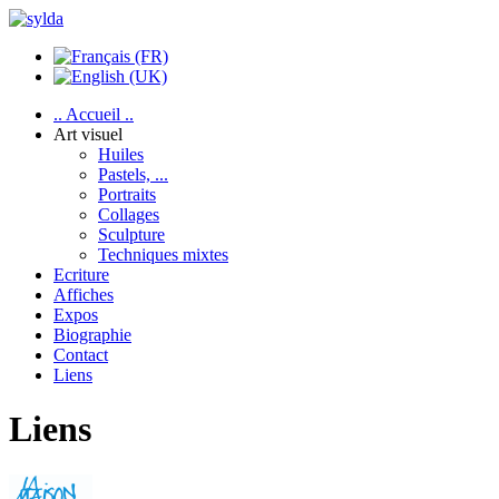
.. Accueil ..
Art visuel
Huiles
Pastels, ...
Portraits
Collages
Sculpture
Techniques mixtes
Ecriture
Affiches
Expos
Biographie
Contact
Liens
Liens