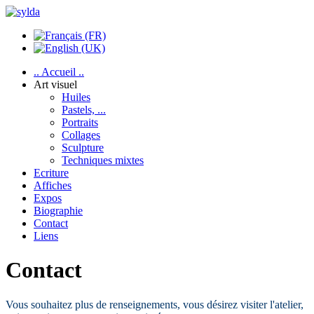
.. Accueil ..
Art visuel
Huiles
Pastels, ...
Portraits
Collages
Sculpture
Techniques mixtes
Ecriture
Affiches
Expos
Biographie
Contact
Liens
Contact
Vous souhaitez plus de renseignements, vous désirez visiter l'atelier,