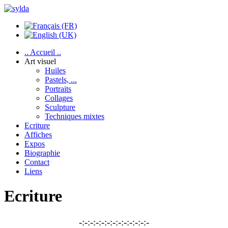
.. Accueil ..
Art visuel
Huiles
Pastels, ...
Portraits
Collages
Sculpture
Techniques mixtes
Ecriture
Affiches
Expos
Biographie
Contact
Liens
Ecriture
-:-:-:-:-:-:-:-:-:-:-:-:-