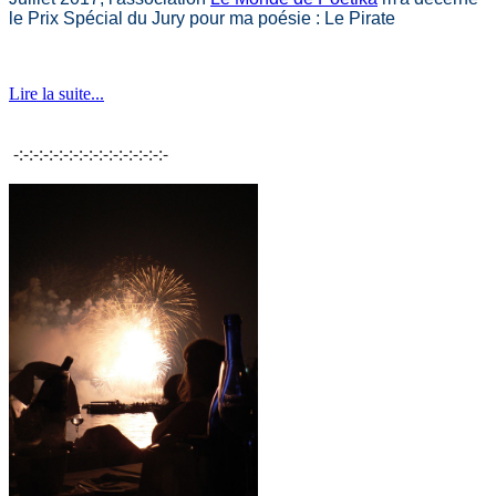
le Prix Spécial du Jury pour ma poésie : Le Pirate
Lire la suite...
-:-:-:-:-:-:-:-:-:-:-:-:-:-:-:-