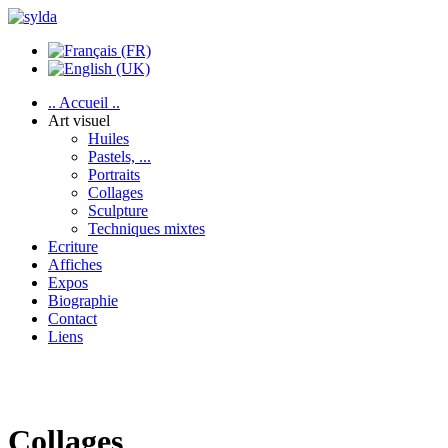
.. Accueil ..
Art visuel
Huiles
Pastels, ...
Portraits
Collages
Sculpture
Techniques mixtes
Ecriture
Affiches
Expos
Biographie
Contact
Liens
Collages