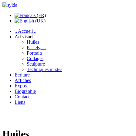
.. Accueil ..
Art visuel
Huiles
Pastels, ...
Portraits
Collages
Sculpture
Techniques mixtes
Ecriture
Affiches
Expos
Biographie
Contact
Liens
Huiles